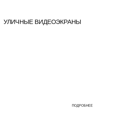
( Телефон )
+7 (495) 589-40-25
СВЯЖИТЕСЬ СО МНОЙ
наверх
Политика конфиденциальности
КОНТАКТЫ
БЛОГ
О КОМПАНИИ
ПОРТФОЛИО
КАТАЛОГ