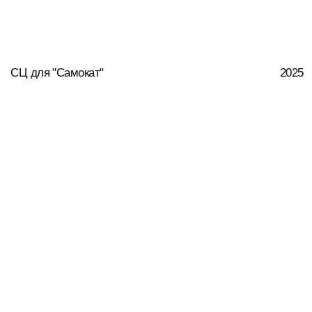
Присоединяйтесь к нашим
партнерам и получите самое лучшее
оборудование для своего бизнеса уже
сегодня.
СВЯЗАТЬСЯ С НАМИ
БЛАГОДАРСТВЕННЫЕ ПИСЬМА КЛИЕНТОВ