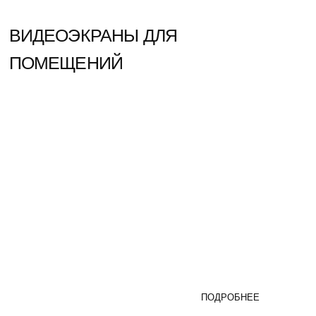
Мы гордимся тем, что предоставляем только
самое надежное, высокотехнологичное
и проверенное временем оборудование.
Мы уверены в нашей продукции
и гарантируем, что она не подведет вас.
( Почта )
sale@infoled.ru