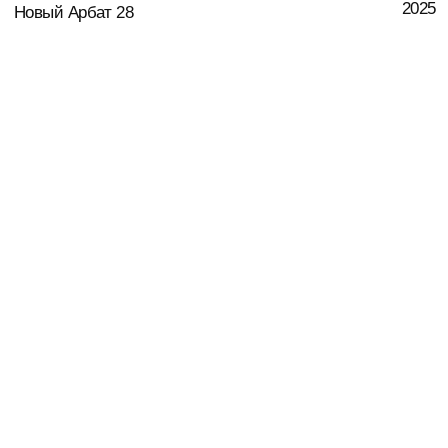
СЦ для "Самокат"
2025
Медиафасады в Санкт-Петербурге
2025