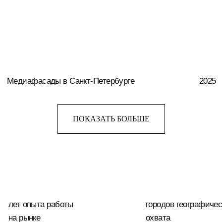
( Наши работы )
ГЛУБИНА
ВЫБОРА
ПОКАЗАТЬ БОЛЬШЕ
Независимо от того, нужен ли вам
экран для рекламы, информационного
табло или оформления сцены, у нас есть
решение, которое подойдет именно вам.
Обратитесь к нам сегодня и получите
наилучшее решение для ваших
потребностей.