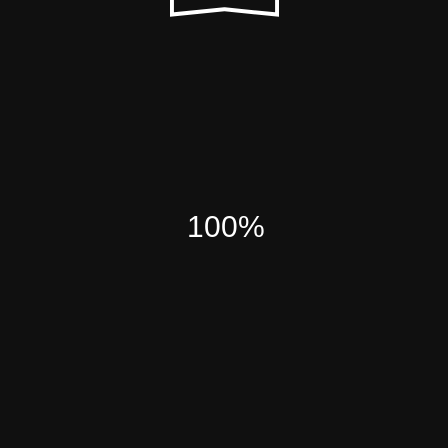
( Наше кредо )
СТАБИЛЬНОСТЬ
100%
И РОСТ
Компания INFOLED — один из самых
опытных в России производитель и поставщик
светодиодных видеоэкранов!
В нашем портфеле множество проектов
увеличивающих конверсию как для крупных
компаний, так и небольших предприятий. Нас