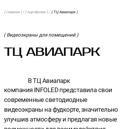
( главная ) /
( портфолио ) /
( ТЦ Авиапарк )
( Видеоэкраны для помещений )
ТЦ АВИАПАРК
В ТЦ Авиапарк
компания INFOLED представила свои
современные светодиодные
видеоэкраны на фудкорте, значительно
улучшив атмосферу и предлагая новые
возможности для взаимодействия
с посетителями. Экраны создают
привлекательную среду для
наслаждения едой и общением.
Благодаря высокой яркости
и контрастности экраны остаются