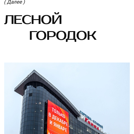
( Почта )
sale@infoled.ru
( Телефон )
+7 (495) 589-40-25
СВЯЖИТЕСЬ СО МНОЙ