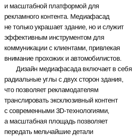
внимание прохожих и автомобилистов.
Дизайн медиафасада включает в себя
радиальные углы с двух сторон здания,
что позволяет рекламодателям
транслировать эксклюзивный контент
с современными 3D-технологиями,
а масштабная площадь позволяет
передать мельчайшие детали
изображений.
Медиафасад обеспечивает высокую
яркость и четкость изображения при
любых погодных условиях, что является
важнейшим качеством для наружней
рекламы, а высокая надежность
и долговечность оборудования
гарантируют стабильную работу,
минимизируя необходимость
в техническом обслуживании.