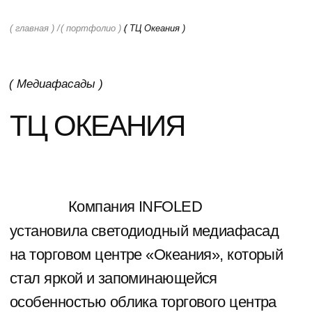
( главная ) /
( портфолио ) /
( ТЦ Океания )
( Медиафасады )
ТЦ ОКЕАНИЯ
Компания INFOLED
установила светодиодный медиафасад
на торговом центре «Океания», который
стал яркой и запоминающейся
особенностью облика торгового центра
и масштабной платформой для
рекламного контента. Медиафасад
не только украшает здание, но и служит
эффективным инструментом для
коммуникации с клиентами, привлекая