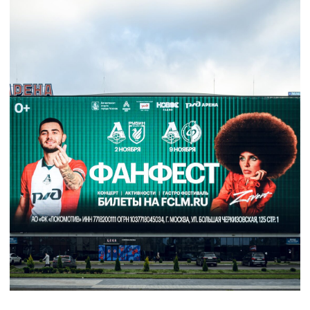
( Телефон )
+7 (495) 589-40-25
СВЯЖИТЕСЬ СО МНОЙ
наверх
Политика конфиденциальности
О КОМПАНИИ
ПОРТФОЛИО
КАТАЛОГ
КОНТАКТЫ
БЛОГ