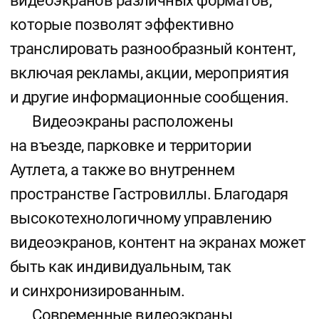
на въезде, парковке и территории
Аутлета, а также во внутреннем
пространстве Гастровиллы. Благодаря
высокотехнологичному управлению
видеоэкранов, контент на экранах может
быть как индивидуальным, так
и синхронизированным.
Современные видеоэкраны
от компании INFOLED отличаются
повышенной яркостью и четкостью
изображений, что позволяет контенту
быть эффектным и красочным при
любых погодных условиях. А высокое
качество и надежность оборудования
обеспечивает длительный срок
эксплуатации без необходимости
частого обслуживания.