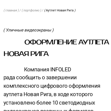
( главная ) /
( портфолио ) /
(
Аутлет Новая Рига
)
( Уличные видеоэкраны )
ОФОРМЛЕНИЕ АУТЛЕТА
НОВАЯ РИГА
Компания INFOLED
рада сообщить о завершении
комплексного цифрового оформления
аутлета Новая Рига, в ходе которого
установлено более 10 светодиодных
видеоэкранов различных форматов,
которые позволят эффективно
транслировать разнообразный контент,
включая рекламы, акции, мероприятия
и другие информационные сообщения.
Видеоэкраны расположены