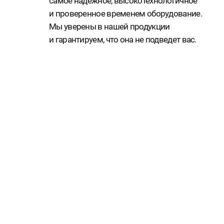
( Далее )
ЦСКА
АРЕНА